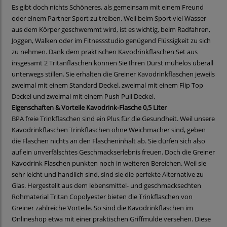
Es gibt doch nichts Schöneres, als gemeinsam mit einem Freund
oder einem Partner Sport zu treiben. Weil beim Sport viel Wasser
aus dem Körper geschwemmt wird, ist es wichtig, beim Radfahren,
Joggen, Walken oder im Fitnessstudio genügend Flüssigkeit zu sich
zu nehmen. Dank dem praktischen Kavodrinkflaschen Set aus
insgesamt 2 Tritanflaschen können Sie Ihren Durst mühelos überall
unterwegs stillen. Sie erhalten die Greiner Kavodrinkflaschen jeweils
zweimal mit einem Standard Deckel, zweimal mit einem Flip Top
Deckel und zweimal mit einem Push Pull Deckel.
Eigenschaften & Vorteile Kavodrink-Flasche 0,5 Liter
BPA freie Trinkflaschen sind ein Plus für die Gesundheit. Weil unsere
Kavodrinkflaschen Trinkflaschen ohne Weichmacher sind, geben
die Flaschen nichts an den Flascheninhalt ab. Sie dürfen sich also
auf ein unverfälschtes Geschmackserlebnis freuen. Doch die Greiner
Kavodrink Flaschen punkten noch in weiteren Bereichen. Weil sie
sehr leicht und handlich sind, sind sie die perfekte Alternative zu
Glas. Hergestellt aus dem lebensmittel- und geschmacksechten
Rohmaterial Tritan Copolyester bieten die Trinkflaschen von
Greiner zahlreiche Vorteile. So sind die Kavodrinkflaschen im
Onlineshop etwa mit einer praktischen Griffmulde versehen. Diese