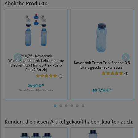
Ähnliche Produkte:
2x 0,75L Kavodrink
Wasserflasche mit Lebensblume
Kavodrink Tritan Trinkflasche 0,5
Deckel + 2x FlipTop + 2x Push-
Liter, geschmacksneutral
Pull (2 Stück)
(1)
(2)
20,04 € *
ab
7,54 € *
Grundpreis:
10,02 € / Stück
Kunden, die diesen Artikel gekauft haben, kauften auch: