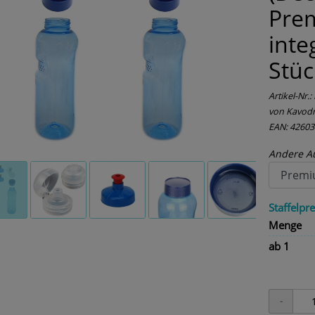
Pre
inte
Stüc
Artikel-Nr.:
von Kavodr
EAN: 4260
Andere A
Staffelpre
Menge
ab 1