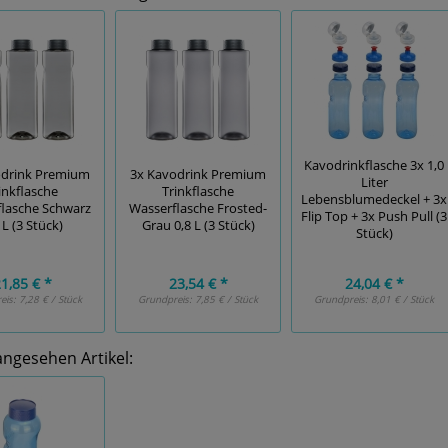
Kavodrinkflasche 3x 1,0
odrink Premium
3x Kavodrink Premium
Liter
inkflasche
Trinkflasche
Lebensblumedeckel + 3x
lasche Schwarz
Wasserflasche Frosted-
Flip Top + 3x Push Pull (3
 L (3 Stück)
Grau 0,8 L (3 Stück)
Stück)
1,85 € *
23,54 € *
24,04 € *
eis:
7,28 € / Stück
Grundpreis:
7,85 € / Stück
Grundpreis:
8,01 € / Stück
angesehen Artikel: