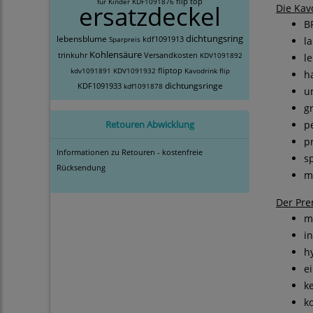
flip top
für Kinder
KDF1091876
ersatzdeckel
Die Kav
B
dichtungsring
lebensblume
kdf1091913
Sparpreis
l
Kohlensäure
trinkuhr
Versandkosten
KDV1091892
le
fliptop
kdv1091891
KDV1091932
Kavodrink
flip
h
dichtungsringe
KDF1091933
kdf1091878
u
g
Retouren Abwicklung
p
p
Informationen zu Retouren - kostenfreie
s
Rücksendung
m
Der Pre
m
i
h
e
k
ko