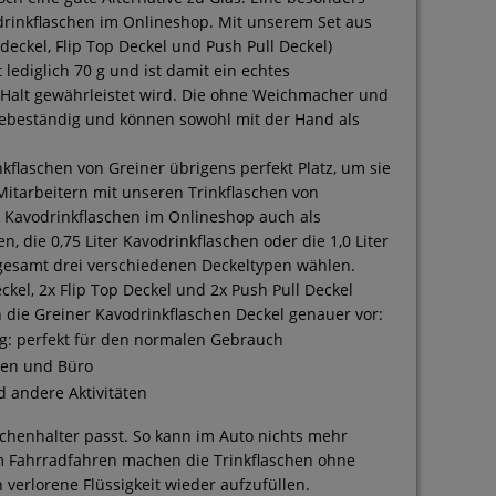
rinkflaschen im Onlineshop. Mit unserem Set aus
eckel, Flip Top Deckel und Push Pull Deckel)
 lediglich 70 g und ist damit ein echtes
er Halt gewährleistet wird. Die ohne Weichmacher und
ltebeständig und können sowohl mit der Hand als
kflaschen von Greiner übrigens perfekt Platz, um sie
itarbeitern mit unseren Trinkflaschen von
 Kavodrinkflaschen im Onlineshop auch als
n, die 0,75 Liter Kavodrinkflaschen oder die 1,0 Liter
gesamt drei verschiedenen Deckeltypen wählen.
el, 2x Flip Top Deckel und 2x Push Pull Deckel
 die Greiner Kavodrinkflaschen Deckel genauer vor:
ng: perfekt für den normalen Gebrauch
äten und Büro
d andere Aktivitäten
aschenhalter passt. So kann im Auto nichts mehr
im Fahrradfahren machen die Trinkflaschen ohne
verlorene Flüssigkeit wieder aufzufüllen.