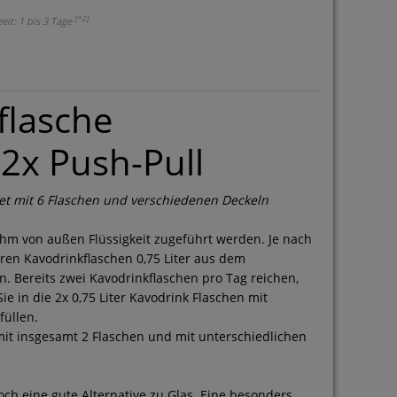
[*2]
zeit: 1 bis 3 Tage
flasche
 2x Push-Pull
set mit 6 Flaschen und verschiedenen Deckeln
hm von außen Flüssigkeit zugeführt werden. Je nach
eren Kavodrinkflaschen 0,75 Liter aus dem
len. Bereits zwei Kavodrinkflaschen pro Tag reichen,
 in die 2x 0,75 Liter Kavodrink Flaschen mit
füllen.
t mit insgesamt 2 Flaschen und mit unterschiedlichen
och eine gute Alternative zu Glas. Eine besonders