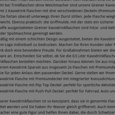
hl bei Trinkflaschen ohne Weichmacher sind unsere Greiner Kavod
mt 2 Kavodrink Flaschen mit drei verschiedenen Deckeln (Premiumd
Sie fortan überall unterwegs Ihren Durst stillen. Jede Flasche wiegt
ewicht. Ebenso praktisch: die Griffmulde, mit der stets ein sicher
offe ausgestatteten Greiner Kavodrinkflaschen sind hitze- und kä
 der Spülmaschine gereinigt werden.
ßig mit einem schlichten Design ausgestattet, bieten die Kavodrin
em Logo individuell zu bedrucken. Machen Sie Ihren Kunden oder M
nk doch eine besondere Freude. Für Großabnahmen bieten wir die
re an. Entscheiden Sie selbst, ob Sie die 0,5 Liter Kavodrinkflasche
nkflaschen bestellen möchten. Darüber hinaus können Sie aus ins
erem Kavodrink Sparset aus insgesamt 2x Flaschen mit Premiumdeck
ie für jeden Anlass den passenden Deckel. Gerne stellen wir Ihnen
avodrink Flasche mit Premiumdeckel mit integrierter Konusdichtu
avodrink Flasche mit Flip Top Deckel: perfekt für sportliche Aktivit
avodrink Flasche mit Push Pull Deckel: perfekt für Fahrrad, Auto un
serer Kavodrinkflaschen ist so konzipiert, dass sie in genormte Fl
ttet werden und Sie haben Ihr Wasser gleich griffbereit. Auch be
cher eine gute Figur und helfen Ihnen dabei, die durch Schwitzen 