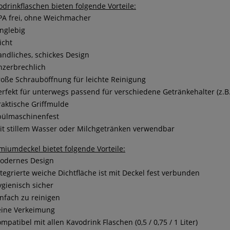
odrinkflaschen bieten folgende Vorteile:
PA frei, ohne Weichmacher
anglebig
icht
andliches, schickes Design
nzerbrechlich
roße Schrauböffnung für leichte Reinigung
erfekt für unterwegs passend für verschiedene Getränkehalter (z.B.
raktische Griffmulde
pülmaschinenfest
it stillem Wasser oder Milchgetränken verwendbar
miumdeckel bietet folgende Vorteile:
odernes Design
ntegrierte weiche Dichtfläche ist mit Deckel fest verbunden
ygienisch sicher
infach zu reinigen
eine Verkeimung
mpatibel mit allen Kavodrink Flaschen (0,5 / 0,75 / 1 Liter)