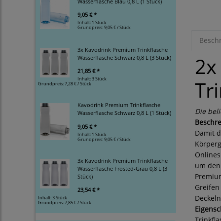
Wasserflasche Blau 0,8 L (1 Stück)
9,05 € *
Inhalt: 1 Stück
Grundpreis:
9,05 € / Stück
Besch
3x Kavodrink Premium Trinkflasche
2x
Wasserflasche Schwarz 0,8 L (3 Stück)
21,85 € *
Inhalt: 3 Stück
Tr
Grundpreis:
7,28 € / Stück
Kavodrink Premium Trinkflasche
Die bel
Wasserflasche Schwarz 0,8 L (1 Stück)
Beschr
9,05 € *
Damit d
Inhalt: 1 Stück
Grundpreis:
9,05 € / Stück
Körperg
Onlinesh
3x Kavodrink Premium Trinkflasche
um den 
Wasserflasche Frosted-Grau 0,8 L (3
Premium
Stück)
Greifen
23,54 € *
Deckeln
Inhalt: 3 Stück
Grundpreis:
7,85 € / Stück
Eigensc
Trinkfl