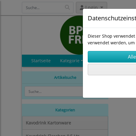
Login
Datenschutzeins
Dieser Shop verwendet 
verwendet werden, um 
Startseite
Kategorie
Produkte
Konta
Kavotrin
Artikelsuche
Kategorien
Kavodrink Kartonware