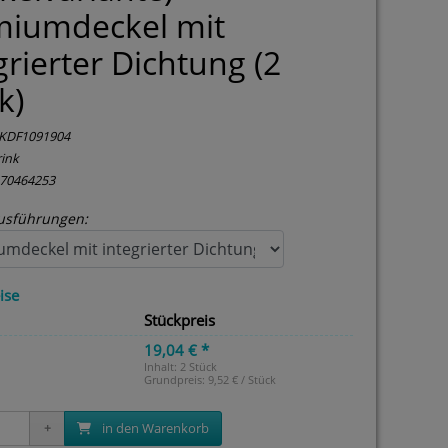
miumdeckel mit
grierter Dichtung (2
k)
KDF1091904
ink
370464253
usführungen:
ise
Stückpreis
19,04 € *
Inhalt: 2 Stück
Grundpreis:
9,52 € / Stück
in den Warenkorb