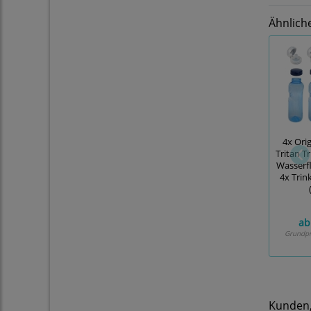
Ähnlich
4x Ori
Tritan Tr
Wasserfl
4x Trin
ab
Grundpr
Kunden, 