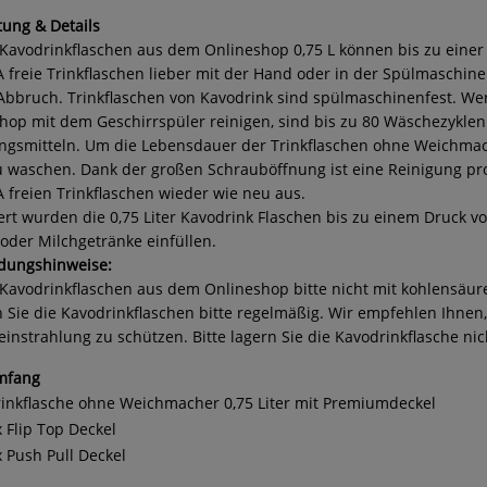
tung & Details
Kavodrinkflaschen aus dem Onlineshop 0,75 L können bis zu eine
A freie Trinkflaschen lieber mit der Hand oder in der Spülmaschine 
Abbruch. Trinkflaschen von Kavodrink sind spülmaschinenfest. Wen
hop mit dem Geschirrspüler reinigen, sind bis zu 80 Wäschezykle
ngsmitteln. Um die Lebensdauer der Trinkflaschen ohne Weichmac
 waschen. Dank der großen Schrauböffnung ist eine Reinigung p
A freien Trinkflaschen wieder wie neu aus.
ert wurden die 0,75 Liter Kavodrink Flaschen bis zu einem Druck vo
oder Milchgetränke einfüllen.
dungshinweise:
Kavodrinkflaschen aus dem Onlineshop bitte nicht mit kohlensäur
n Sie die Kavodrinkflaschen bitte regelmäßig. Wir empfehlen Ihnen,
instrahlung zu schützen. Bitte lagern Sie die Kavodrinkflasche ni
mfang
rinkflasche ohne Weichmacher 0,75 Liter mit Premiumdeckel
x Flip Top Deckel
x Push Pull Deckel