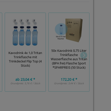
50x Kavodrink 0,75 Liter
Kavodrink 4x 1,0 Tritan
4x Origin
Trinkflasche
Trinkflasche mit
Tritan Trin
Wasserflasche aus Tritan
Trinkdeckel Flip Top (4
Wasserflasc
(BPA frei) Flasche Sport
Stück)
St
*SPARPREIS (50 Stück)
ab
23,04 € *
172,20 € *
ab
19
Grundpreis:
5,76 € / Stück
Grundpreis:
3,44 € / Stück
Grundpreis