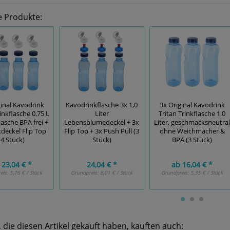
e Produkte:
ginal Kavodrink
Kavodrinkflasche 3x 1,0
3x Original Kavodrink
inkflasche 0,75 L
Liter
Tritan Trinkflasche 1,0
asche BPA frei +
Lebensblumedeckel + 3x
Liter, geschmacksneutral
kdeckel Flip Top
Flip Top + 3x Push Pull (3
ohne Weichmacher &
(4 Stück)
Stück)
BPA (3 Stück)
23,04 € *
24,04 € *
ab
16,04 € *
eis:
5,76 € / Stück
Grundpreis:
8,01 € / Stück
Grundpreis:
5,35 € / Stück
die diesen Artikel gekauft haben, kauften auch: