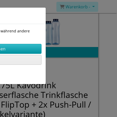
Warenkorb -
), während andere
,75L Kavodrink
erflasche Trinkflasche
 FlipTop + 2x Push-Pull /
kelvariante)