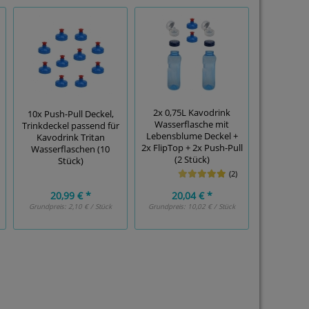
2x 0,75L Kavodrink
10x Push-Pull Deckel,
Wasserflasche mit
Trinkdeckel passend für
Lebensblume Deckel +
Kavodrink Tritan
2x FlipTop + 2x Push-Pull
Wasserflaschen (10
(2 Stück)
Stück)
(2)
20,99 € *
20,04 € *
Grundpreis:
2,10 € / Stück
Grundpreis:
10,02 € / Stück