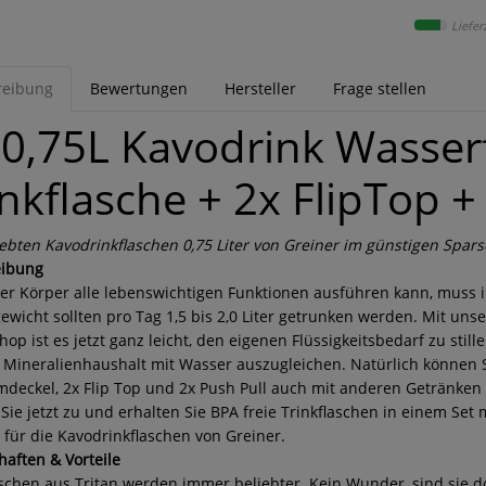
Liefer
reibung
Bewertungen
Hersteller
Frage stellen
 0,75L Kavodrink Wasser
inkflasche + 2x FlipTop +
iebten Kavodrinkflaschen 0,75 Liter von Greiner im günstigen Spar
eibung
er Körper alle lebenswichtigen Funktionen ausführen kann, muss i
ewicht sollten pro Tag 1,5 bis 2,0 Liter getrunken werden. Mit uns
op ist es jetzt ganz leicht, den eigenen Flüssigkeitsbedarf zu stil
Mineralienhaushalt mit Wasser auszugleichen. Natürlich können Sie
deckel, 2x Flip Top und 2x Push Pull auch mit anderen Getränken 
 Sie jetzt zu und erhalten Sie BPA freie Trinkflaschen in einem Se
 für die Kavodrinkflaschen von Greiner.
haften & Vorteile
aschen aus Tritan werden immer beliebter. Kein Wunder, sind sie d