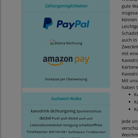
Zahlungsmöglichkeiten
gute Wa
insgesa
können 
Leichtg
Schadst
auch in
Zweckmä
mit ein
Kavodri
Kartonwa
Kavodri
Vorkasse per Überweisung
Mit uns
haben S
K
Suchwort-Wolke
K
K
kavodrink dichtungsring
Sportverschluss
deckel
Push pull deckel
push pull
Jede un
Lebensblumedeckel
reinigung
schadstofffreie
verschü
Trinkflaschen
KDF1091881
Staffelpreis
Trinkflaschen
Weichma