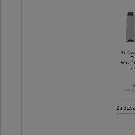
3x Kav
Tr
Wasserf
0,8
2
Grundpr
Zuletzt 