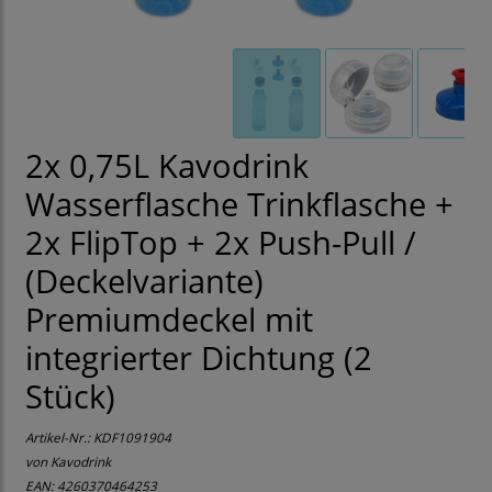
2x 0,75L Kavodrink
Wasserflasche Trinkflasche +
2x FlipTop + 2x Push-Pull /
(Deckelvariante)
Premiumdeckel mit
integrierter Dichtung (2
Stück)
Artikel-Nr.:
KDF1091904
von Kavodrink
EAN: 4260370464253