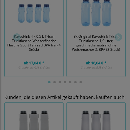
Kavodrink 4 x 0,5 L Tritan
3x Original Kavodrink Tritan
Trinkflasche Wasserflasche
Trinkflasche 1,0 Liter,
Flasche Sport Fahrrad BPA frei (4
geschmacksneutral ohne
Stück)
Weichmacher & BPA (3 Stück)
ab
17,04 € *
ab
16,04 € *
Grundpreis:
4,26 € / Stück
Grundpreis:
5,35 € / Stück
Kunden, die diesen Artikel gekauft haben, kauften auch: