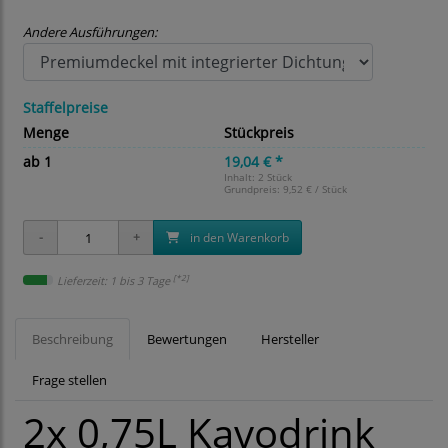
Andere Ausführungen:
Staffelpreise
Menge
Stückpreis
ab 1
19,04 € *
Inhalt: 2 Stück
Grundpreis:
9,52 € / Stück
in den Warenkorb
[*2]
Lieferzeit: 1 bis 3 Tage
Beschreibung
Bewertungen
Hersteller
Frage stellen
2x 0,75L Kavodrink